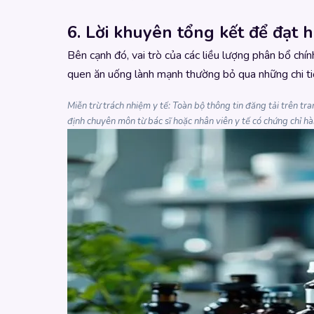
6. Lời khuyên tổng kết để đạt h
Bên cạnh đó, vai trò của các liều lượng phân bổ chín
quen ăn uống lành mạnh thường bỏ qua những chi ti
Miễn trừ trách nhiệm y tế: Toàn bộ thông tin đăng tải trên t
định chuyên môn từ bác sĩ hoặc nhân viên y tế có chứng chỉ 