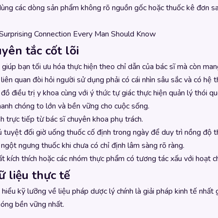
dùng các dòng sản phẩm không rõ nguồn gốc hoặc thuốc kê đơn sai l
 Surprising Connection Every Man Should Know
yên tắc cốt lõi
giúp bạn tối ưu hóa thực hiện theo chỉ dẫn của bác sĩ mà còn mang
 liên quan đòi hỏi người sử dụng phải có cái nhìn sâu sắc và có hệ 
c đồ điều trị y khoa cùng với ý thức tự giác thực hiện quản lý thó
hanh chóng to lớn và bền vững cho cuộc sống.
h trực tiếp từ bác sĩ chuyên khoa phụ trách.
tuyệt đối giờ uống thuốc cố định trong ngày để duy trì nồng độ t
 ngột ngưng thuốc khi chưa có chỉ định lâm sàng rõ ràng.
ất kích thích hoặc các nhóm thực phẩm có tương tác xấu với hoạt c
ữ liệu thực tế
hiểu kỹ lưỡng về liệu pháp dược lý chính là giải pháp kinh tế nhất g
hóng bền vững nhất.