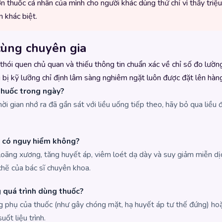
n thuốc cá nhân của mình cho người khác dùng thử chỉ vì thấy triệ
 khác biệt.
cùng chuyên gia
, thói quen chủ quan và thiếu thông tin chuẩn xác về chỉ số đo lư
ng bị kỹ lưỡng chỉ định lâm sàng nghiêm ngặt luôn được đặt lên hàn
 thuốc trong ngày?
hời gian nhớ ra đã gần sát với liều uống tiếp theo, hãy bỏ qua liều 
.
y có nguy hiểm không?
 loãng xương, tăng huyết áp, viêm loét dạ dày và suy giảm miễn dịc
 chẽ của bác sĩ chuyên khoa.
g quá trình dùng thuốc?
ng phụ của thuốc (như gây chóng mặt, hạ huyết áp tư thế đứng) ho
uốt liệu trình.