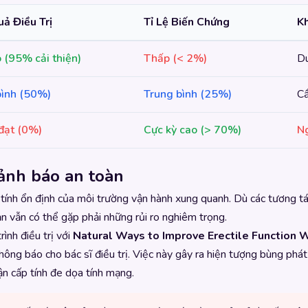
ả Điều Trị
Tỉ Lệ Biến Chứng
K
 (95% cải thiện)
Thấp (< 2%)
Du
bình (50%)
Trung bình (25%)
Cầ
đạt (0%)
Cực kỳ cao (> 70%)
Ng
cảnh báo an toàn
ì tính ổn định của môi trường vận hành xung quanh. Dù các tương t
n vẫn có thể gặp phải những rủi ro nghiêm trọng.
ình điều trị với
Natural Ways to Improve Erectile Function 
ng báo cho bác sĩ điều trị. Việc này gây ra hiện tượng bùng phát 
n cấp tính đe dọa tính mạng.