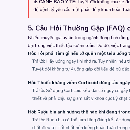
⚠️ CẢNH BÁO Y TẾ:
Tuyệt đối không chia sẻ đơ
độ bệnh lý yêu cầu một phác đồ y khoa hoàn toàn
5. Câu Hỏi Thường Gặp (FAQ) 
Nhiều chuyên gia uy tín trong ngành đồng tình rằng
bại trong việc thiết lập sự an toàn. Do đó, việc tra
Hỏi: Tôi phải làm gì nếu lỡ quên một liều uống
Trả lời: Hãy uống ngay khi nhớ ra. Tuy nhiên, nếu t
Tuyệt đối không tự ý uống gấp đôi liều để bù đắp
Hỏi: Thuốc kháng viêm Corticoid dùng lâu ngà
Trả lời: Sử dụng Corticoid kéo dài có nguy cơ gây
thiết và phải chịu sự giám sát y khoa cực kỳ chặt
Hỏi: Rượu bia ảnh hưởng thế nào khi đang tron
Trả lời: Rượu bia có thể làm tăng đáng kể tác dụ
chất điều trị. Tốt nhất nên kiêng hoàn toàn trong s