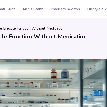
nafil Guide
Men's Health
Pharmacy Reviews
Lifestyle & 
e Erectile Function Without Medication
ile Function Without Medication