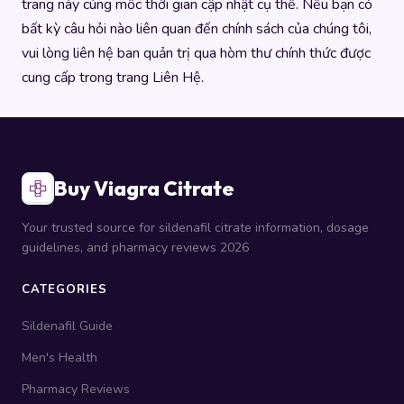
trang này cùng mốc thời gian cập nhật cụ thể. Nếu bạn có
bất kỳ câu hỏi nào liên quan đến chính sách của chúng tôi,
vui lòng liên hệ ban quản trị qua hòm thư chính thức được
cung cấp trong trang Liên Hệ.
Buy Viagra Citrate
Your trusted source for sildenafil citrate information, dosage
guidelines, and pharmacy reviews 2026
CATEGORIES
Sildenafil Guide
Men's Health
Pharmacy Reviews