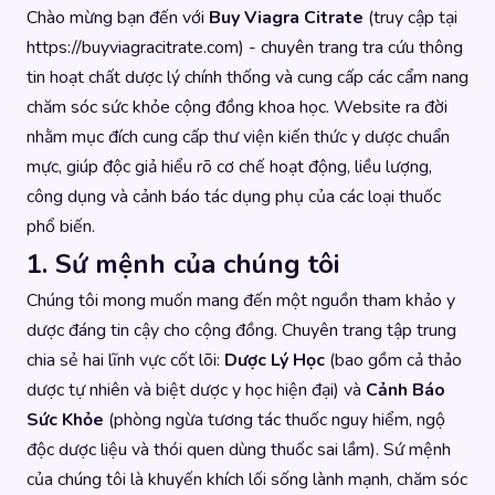
Chào mừng bạn đến với
Buy Viagra Citrate
(truy cập tại
https://buyviagracitrate.com) - chuyên trang tra cứu thông
tin hoạt chất dược lý chính thống và cung cấp các cẩm nang
chăm sóc sức khỏe cộng đồng khoa học. Website ra đời
nhằm mục đích cung cấp thư viện kiến thức y dược chuẩn
mực, giúp độc giả hiểu rõ cơ chế hoạt động, liều lượng,
công dụng và cảnh báo tác dụng phụ của các loại thuốc
phổ biến.
1. Sứ mệnh của chúng tôi
Chúng tôi mong muốn mang đến một nguồn tham khảo y
dược đáng tin cậy cho cộng đồng. Chuyên trang tập trung
chia sẻ hai lĩnh vực cốt lõi:
Dược Lý Học
(bao gồm cả thảo
dược tự nhiên và biệt dược y học hiện đại) và
Cảnh Báo
Sức Khỏe
(phòng ngừa tương tác thuốc nguy hiểm, ngộ
độc dược liệu và thói quen dùng thuốc sai lầm). Sứ mệnh
của chúng tôi là khuyến khích lối sống lành mạnh, chăm sóc