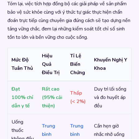
Tóm lại, việc tích hợp đồng bộ các giải pháp về sản phẩm
bảo vệ sức khỏe cùng với ý thức tự giác thực hiện chẩn
đoán trực tiếp cùng chuyên gia đúng cách sẽ tạo dựng nền
tảng vững chắc, đem lại những kiểm soát tốt chỉ số sinh
tồn to lớn và bền vững cho cuộc sống.
Hiệu
Tỉ Lệ
Mức Độ
Khuyến Nghị Y
Quả
Biến
Tuân Thủ
Khoa
Điều Trị
Chứng
Đạt
Rất cao
Duy trì lối sống
Thấp
100% chỉ
(95% cải
và đo huyết áp
(< 2%)
dẫn y tế
thiện)
đều
Uống
Trung
Trung
Cần hẹn giờ
thuốc
bình
bình
nhắc nhở uống
không đều