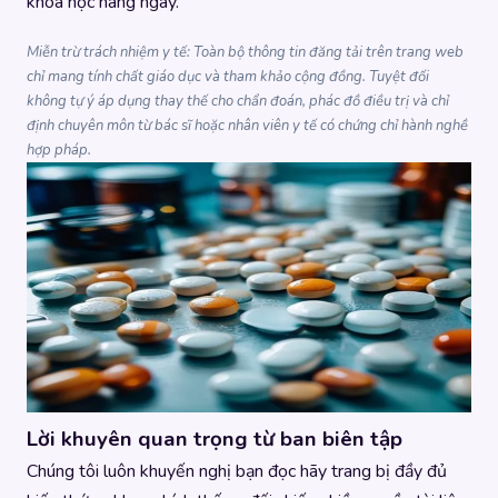
khoa học hàng ngày.
Miễn trừ trách nhiệm y tế: Toàn bộ thông tin đăng tải trên trang web
chỉ mang tính chất giáo dục và tham khảo cộng đồng. Tuyệt đối
không tự ý áp dụng thay thế cho chẩn đoán, phác đồ điều trị và chỉ
định chuyên môn từ bác sĩ hoặc nhân viên y tế có chứng chỉ hành nghề
hợp pháp.
Lời khuyên quan trọng từ ban biên tập
Chúng tôi luôn khuyến nghị bạn đọc hãy trang bị đầy đủ