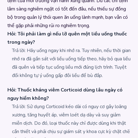
định của môi trường vận hành xung quanh. Dù các chỉ định
lâm sàng nghiêm ngặt có tốt đến đâu, nếu thiếu sự đồng
bộ trong quản lý thói quen ăn uống lành mạnh, bạn vẫn có
thể gặp phải những rủi ro nghiêm trọng.
Hỏi: Tôi phải làm gì nếu lỡ quên một liều uống thuốc
trong ngày?
Trả lời: Hãy uống ngay khi nhớ ra. Tuy nhiên, nếu thời gian
nhớ ra đã gần sát với liều uống tiếp theo, hãy bỏ qua liều
đã quên và tiếp tục uống liều mới đúng lịch trình. Tuyệt
đối không tự ý uống gấp đôi liều để bù đắp.
Hỏi: Thuốc kháng viêm Corticoid dùng lâu ngày có
nguy hiểm không?
Trả lời: Sử dụng Corticoid kéo dài có nguy cơ gây loãng
xương, tăng huyết áp, viêm loét dạ dày và suy giảm
miễn dịch. Do đó, loại thuốc này chỉ được dùng khi thật
cần thiết và phải chịu sự giám sát y khoa cực kỳ chặt chẽ