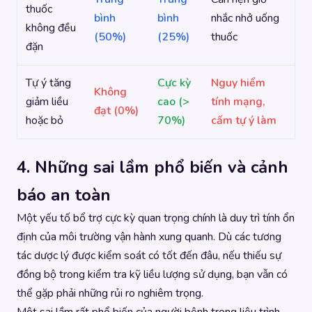
thuốc
bình
bình
nhắc nhở uống
không đều
(50%)
(25%)
thuốc
đặn
Tự ý tăng
Cực kỳ
Nguy hiểm
Không
giảm liều
cao (>
tính mạng,
đạt (0%)
hoặc bỏ
70%)
cấm tự ý làm
4. Những sai lầm phổ biến và cảnh
báo an toàn
Một yếu tố bổ trợ cực kỳ quan trọng chính là duy trì tính ổn
định của môi trường vận hành xung quanh. Dù các tương
tác dược lý được kiểm soát có tốt đến đâu, nếu thiếu sự
đồng bộ trong kiểm tra kỹ liều lượng sử dụng, bạn vẫn có
thể gặp phải những rủi ro nghiêm trọng.