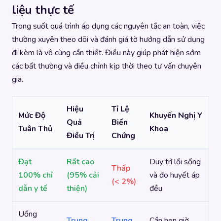
liệu thực tế
Trong suốt quá trình áp dụng các nguyên tắc an toàn, việc
thường xuyên theo dõi và đánh giá tờ hướng dẫn sử dụng
đi kèm là vô cùng cần thiết. Điều này giúp phát hiện sớm
các bất thường và điều chỉnh kịp thời theo tư vấn chuyên
gia.
Hiệu
Tỉ Lệ
Mức Độ
Khuyến Nghị Y
Quả
Biến
Tuân Thủ
Khoa
Điều Trị
Chứng
Đạt
Rất cao
Duy trì lối sống
Thấp
100% chỉ
(95% cải
và đo huyết áp
(< 2%)
dẫn y tế
thiện)
đều
Uống
Trung
Trung
Cần hẹn giờ