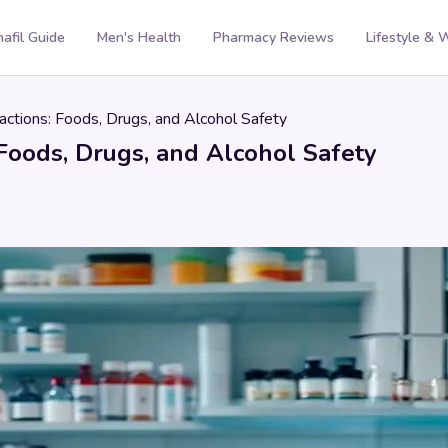
nafil Guide
Men's Health
Pharmacy Reviews
Lifestyle & 
eractions: Foods, Drugs, and Alcohol Safety
: Foods, Drugs, and Alcohol Safety