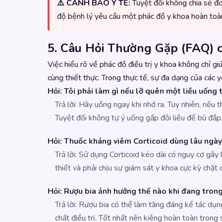
⚠️ CẢNH BÁO Y TẾ:
Tuyệt đối không chia sẻ đơ
độ bệnh lý yêu cầu một phác đồ y khoa hoàn toàn
5. Câu Hỏi Thường Gặp (FAQ) 
Việc hiểu rõ về phác đồ điều trị y khoa không chỉ g
cùng thiết thực. Trong thực tế, sự đa dạng của các y
Hỏi: Tôi phải làm gì nếu lỡ quên một liều uống
Trả lời: Hãy uống ngay khi nhớ ra. Tuy nhiên, nếu t
Tuyệt đối không tự ý uống gấp đôi liều để bù đắp
Hỏi: Thuốc kháng viêm Corticoid dùng lâu ngà
Trả lời: Sử dụng Corticoid kéo dài có nguy cơ gây
thiết và phải chịu sự giám sát y khoa cực kỳ chặt
Hỏi: Rượu bia ảnh hưởng thế nào khi đang tron
Trả lời: Rượu bia có thể làm tăng đáng kể tác dụ
chất điều trị. Tốt nhất nên kiêng hoàn toàn trong s