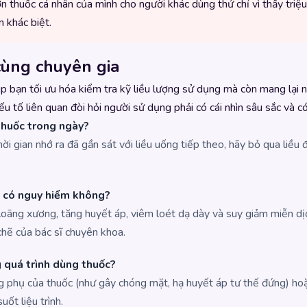
n thuốc cá nhân của mình cho người khác dùng thử chỉ vì thấy triệ
 khác biệt.
cùng chuyên gia
iúp bạn tối ưu hóa kiểm tra kỹ liều lượng sử dụng mà còn mang lại
ếu tố liên quan đòi hỏi người sử dụng phải có cái nhìn sâu sắc và c
 thuốc trong ngày?
hời gian nhớ ra đã gần sát với liều uống tiếp theo, hãy bỏ qua liều 
.
y có nguy hiểm không?
 loãng xương, tăng huyết áp, viêm loét dạ dày và suy giảm miễn dịc
 chẽ của bác sĩ chuyên khoa.
g quá trình dùng thuốc?
ng phụ của thuốc (như gây chóng mặt, hạ huyết áp tư thế đứng) ho
uốt liệu trình.