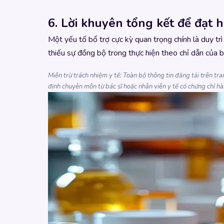
6. Lời khuyên tổng kết để đạt h
Một yếu tố bổ trợ cực kỳ quan trọng chính là duy tr
thiếu sự đồng bộ trong thực hiện theo chỉ dẫn của b
Miễn trừ trách nhiệm y tế: Toàn bộ thông tin đăng tải trên t
định chuyên môn từ bác sĩ hoặc nhân viên y tế có chứng chỉ 