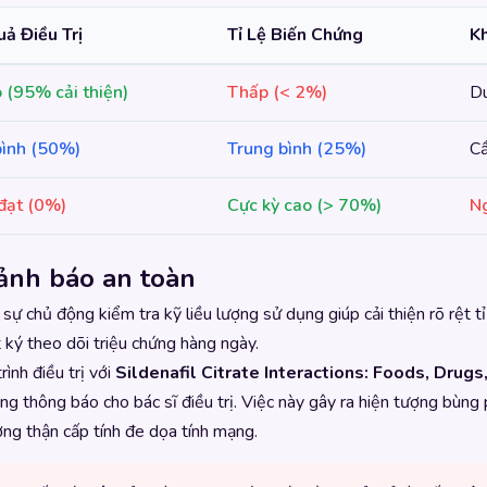
ả Điều Trị
Tỉ Lệ Biến Chứng
K
 (95% cải thiện)
Thấp (< 2%)
Du
bình (50%)
Trung bình (25%)
Cầ
đạt (0%)
Cực kỳ cao (> 70%)
Ng
cảnh báo an toàn
ự chủ động kiểm tra kỹ liều lượng sử dụng giúp cải thiện rõ rệt tỉ
t ký theo dõi triệu chứng hàng ngày.
ình điều trị với
Sildenafil Citrate Interactions: Foods, Drug
 thông báo cho bác sĩ điều trị. Việc này gây ra hiện tượng bùng p
ng thận cấp tính đe dọa tính mạng.