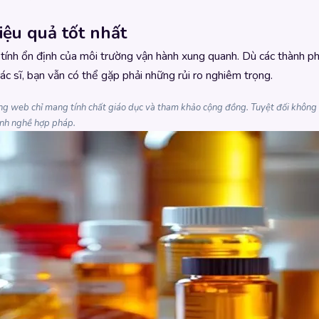
iệu quả tốt nhất
ì tính ổn định của môi trường vận hành xung quanh. Dù các thành p
ác sĩ, bạn vẫn có thể gặp phải những rủi ro nghiêm trọng.
rang web chỉ mang tính chất giáo dục và tham khảo cộng đồng. Tuyệt đối không t
hành nghề hợp pháp.